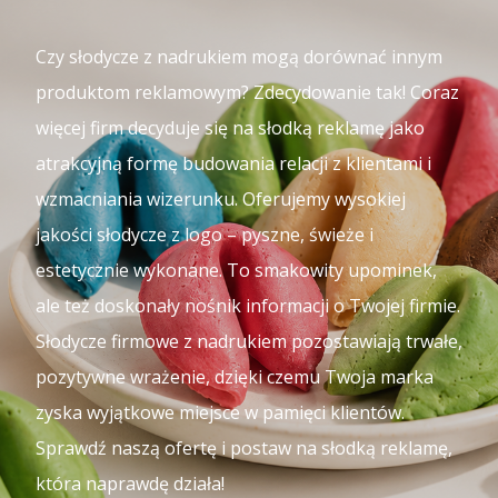
Czy słodycze z nadrukiem mogą dorównać innym
produktom reklamowym? Zdecydowanie tak! Coraz
więcej firm decyduje się na słodką reklamę jako
atrakcyjną formę budowania relacji z klientami i
wzmacniania wizerunku. Oferujemy wysokiej
jakości słodycze z logo – pyszne, świeże i
estetycznie wykonane. To smakowity upominek,
ale też doskonały nośnik informacji o Twojej firmie.
Słodycze firmowe z nadrukiem pozostawiają trwałe,
pozytywne wrażenie, dzięki czemu Twoja marka
zyska wyjątkowe miejsce w pamięci klientów.
Sprawdź naszą ofertę i postaw na słodką reklamę,
która naprawdę działa!