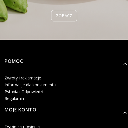
ZOBACZ
Linki w stopce
POMOC
Zwroty i reklamacje
Informacje dla konsumenta
Pytania i Odpowiedzi
Regulamin
MOJE KONTO
Twoje zamówienia