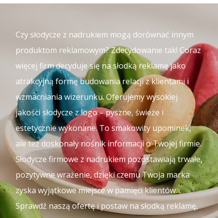
Czy słodycze z nadrukiem mogą dorównać innym
produktom reklamowym? Zdecydowanie tak! Coraz
więcej firm decyduje się na słodką reklamę jako
atrakcyjną formę budowania relacji z klientami i
wzmacniania wizerunku. Oferujemy wysokiej
jakości słodycze z logo – pyszne, świeże i
estetycznie wykonane. To smakowity upominek,
ale też doskonały nośnik informacji o Twojej firmie.
Słodycze firmowe z nadrukiem pozostawiają trwałe,
pozytywne wrażenie, dzięki czemu Twoja marka
zyska wyjątkowe miejsce w pamięci klientów.
Sprawdź naszą ofertę i postaw na słodką reklamę,