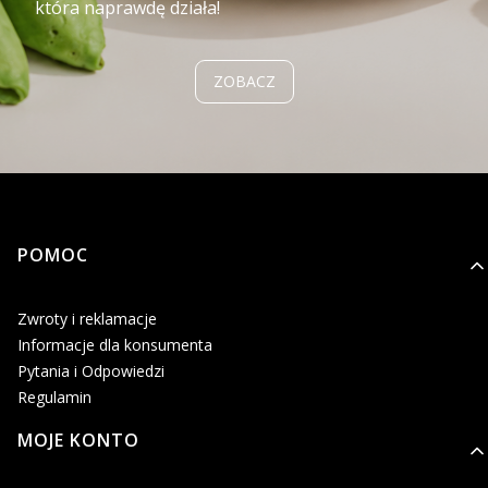
która naprawdę działa!
ZOBACZ
Linki w stopce
POMOC
Zwroty i reklamacje
Informacje dla konsumenta
Pytania i Odpowiedzi
Regulamin
MOJE KONTO