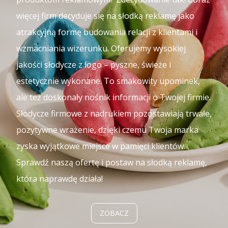
więcej firm decyduje się na słodką reklamę jako
atrakcyjną formę budowania relacji z klientami i
wzmacniania wizerunku. Oferujemy wysokiej
jakości słodycze z logo – pyszne, świeże i
estetycznie wykonane. To smakowity upominek,
ale też doskonały nośnik informacji o Twojej firmie.
Słodycze firmowe z nadrukiem pozostawiają trwałe,
pozytywne wrażenie, dzięki czemu Twoja marka
zyska wyjątkowe miejsce w pamięci klientów.
Sprawdź naszą ofertę i postaw na słodką reklamę,
która naprawdę działa!
ZOBACZ