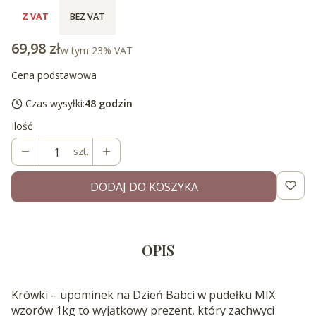
Z VAT
BEZ VAT
Cena
69,98 zł
w tym 23% VAT
w tym
23%
VAT
Cena podstawowa
Czas wysyłki:
48 godzin
Ilość
szt.
DODAJ DO KOSZYKA
OPIS
Krówki – upominek na Dzień Babci w pudełku MIX
wzorów 1kg to wyjątkowy prezent, który zachwyci