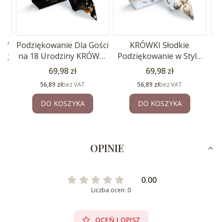
 W
Podziękowanie Dla Gości
KRÓWKI Słodkie
C
1kg
na 18 Urodziny KRÓWKI
Podziękowanie w Stylu
1kg
BOHO 1kg
Po
Cena
Cena
69,98 zł
69,98 zł
Cena
Cena
56,89 zł
bez VAT
56,89 zł
bez VAT
DO KOSZYKA
DO KOSZYKA
OPINIE
0.00
Liczba ocen: 0
OCEŃ I OPISZ