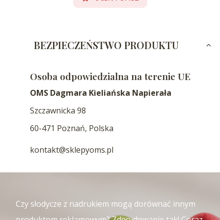
BEZPIECZEŃSTWO PRODUKTU
Osoba odpowiedzialna na terenie UE
OMS Dagmara Kieliańska Napierała
Szczawnicka 98
60-471 Poznań, Polska
kontakt@sklepyoms.pl
Czy słodycze z nadrukiem mogą dorównać innym
produktom reklamowym? Zdecydowanie tak! Coraz