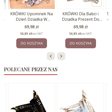
KRÓWKI Upominek Na
KRÓWKI Dla Babci i
TW
u
Dzień Dziadka W
Dziadka Prezent Do
ci
Pudełku MIX Wzorów
Przedszkola 1kg
Cena
Cena
69,98 zł
69,98 zł
ień
1kg
Cena
Cena
56,89 zł
bez VAT
56,89 zł
bez VAT
t.
DO KOSZYKA
DO KOSZYKA
POLECANE PRZEZ NAS