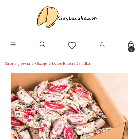
Prod
Otwórz wyszukiwarkę
Strona główna
Okazje
Dzień Babci i Dziadka