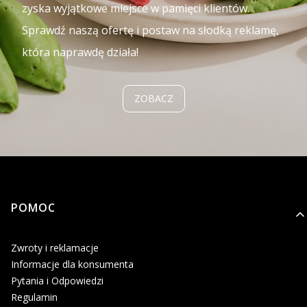
zyska wyjątkowe miejsce w pamięci klientów.
Sprawdź naszą ofertę i postaw na słodką reklamę,
która naprawdę działa!
ZOBACZ
Linki w stopce
POMOC
Zwroty i reklamacje
Informacje dla konsumenta
Pytania i Odpowiedzi
Regulamin