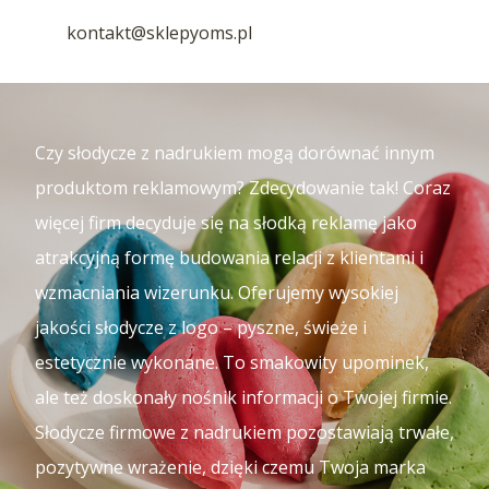
kontakt@sklepyoms.pl
Czy słodycze z nadrukiem mogą dorównać innym
produktom reklamowym? Zdecydowanie tak! Coraz
więcej firm decyduje się na słodką reklamę jako
atrakcyjną formę budowania relacji z klientami i
wzmacniania wizerunku. Oferujemy wysokiej
jakości słodycze z logo – pyszne, świeże i
estetycznie wykonane. To smakowity upominek,
ale też doskonały nośnik informacji o Twojej firmie.
Słodycze firmowe z nadrukiem pozostawiają trwałe,
pozytywne wrażenie, dzięki czemu Twoja marka