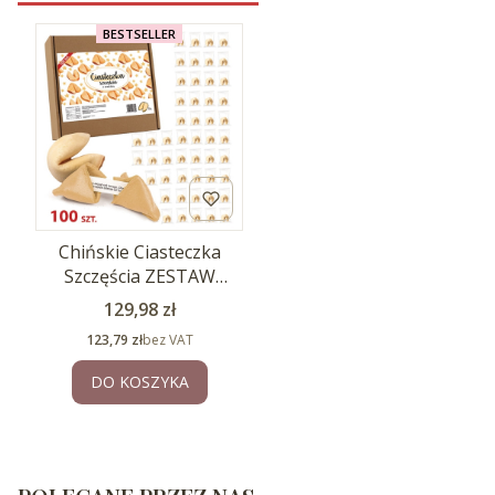
BESTSELLER
Chińskie Ciasteczka
Szczęścia ZESTAW
Ciasteczek z wróżbą
Cena
129,98 zł
100szt.
Cena
123,79 zł
bez VAT
DO KOSZYKA