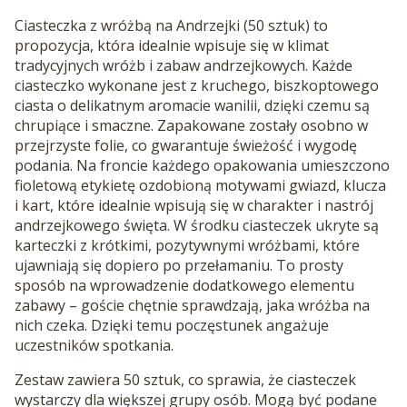
Ciasteczka z wróżbą na Andrzejki (50 sztuk) to
propozycja, która idealnie wpisuje się w klimat
tradycyjnych wróżb i zabaw andrzejkowych. Każde
ciasteczko wykonane jest z kruchego, biszkoptowego
ciasta o delikatnym aromacie wanilii, dzięki czemu są
chrupiące i smaczne. Zapakowane zostały osobno w
przejrzyste folie, co gwarantuje świeżość i wygodę
podania. Na froncie każdego opakowania umieszczono
fioletową etykietę ozdobioną motywami gwiazd, klucza
i kart, które idealnie wpisują się w charakter i nastrój
andrzejkowego święta. W środku ciasteczek ukryte są
karteczki z krótkimi, pozytywnymi wróżbami, które
ujawniają się dopiero po przełamaniu. To prosty
sposób na wprowadzenie dodatkowego elementu
zabawy – goście chętnie sprawdzają, jaka wróżba na
nich czeka. Dzięki temu poczęstunek angażuje
uczestników spotkania.
Zestaw zawiera 50 sztuk, co sprawia, że ciasteczek
wystarczy dla większej grupy osób. Mogą być podane