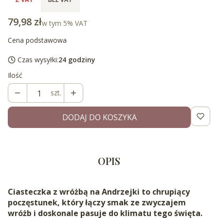
Cena
79,98 zł
w tym 5% VAT
w tym
5%
VAT
Cena podstawowa
Czas wysyłki:
24 godziny
Ilość
szt.
DODAJ DO KOSZYKA
OPIS
Ciasteczka z wróżbą na Andrzejki to chrupiący
poczęstunek, który łączy smak ze zwyczajem
wróżb i doskonale pasuje do klimatu tego święta.