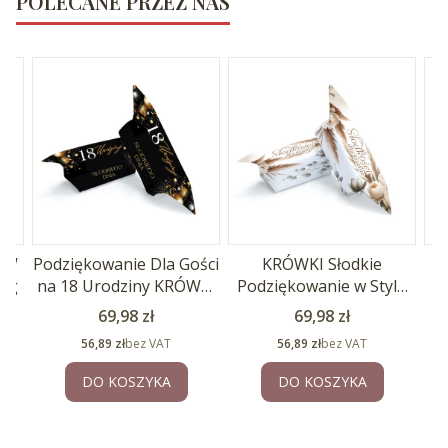
POLECANE PRZEZ NAS
 W
Podziękowanie Dla Gości
KRÓWKI Słodkie
C
1kg
na 18 Urodziny KRÓWKI
Podziękowanie w Stylu
1kg
BOHO 1kg
Po
Cena
Cena
69,98 zł
69,98 zł
Cena
Cena
56,89 zł
bez VAT
56,89 zł
bez VAT
DO KOSZYKA
DO KOSZYKA