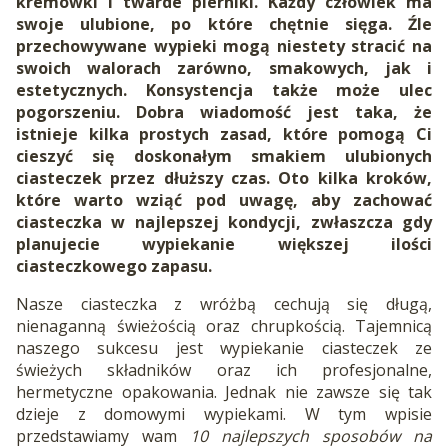
kremówki i twarde pierniki. Każdy człowiek ma
swoje ulubione, po które chętnie sięga. Źle
przechowywane wypieki mogą niestety stracić na
swoich walorach zarówno, smakowych, jak i
estetycznych. Konsystencja także może ulec
pogorszeniu. Dobra wiadomość jest taka, że
istnieje kilka prostych zasad, które pomogą Ci
cieszyć się doskonałym smakiem ulubionych
ciasteczek przez dłuższy czas. Oto kilka kroków,
które warto wziąć pod uwagę, aby zachować
ciasteczka w najlepszej kondycji, zwłaszcza gdy
planujecie wypiekanie większej ilości
ciasteczkowego zapasu.
Nasze ciasteczka z wróżbą cechują się długą,
nienaganną świeżością oraz chrupkością. Tajemnicą
naszego sukcesu jest wypiekanie ciasteczek ze
świeżych składników oraz ich profesjonalne,
hermetyczne opakowania. Jednak nie zawsze się tak
dzieje z domowymi wypiekami. W tym wpisie
przedstawiamy wam
10 najlepszych sposobów na