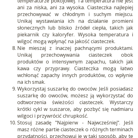
temperaturze pokojowej. Ta temperatura nie jest
ani za niska, ani za wysoka. Ciasteczka najlepiej
przechowywać w chłodnym i suchym miejscu.
Unikaj wystawiania ich na działanie promieni
słonecznych lub blisko źródeł ciepła, takich jak
piekarnik czy kaloryfer. Wysoka temperatura i
wilgoć mogą wpłynąć na jakość ciasteczek.
Nie mieszaj z inaczej pachnącymi produktami.
Unikaj przechowywania ciasteczek obok
produktów o intensywnym zapachu, takich jak
kawa czy przyprawy. Ciasteczka mogą łatwo
wchłonąć zapachy innych produktów, co wpłynie
na ich smak.
Wykorzystaj suszarkę do owoców. Jeśli posiadasz
suszarkę do owoców, możesz ją wykorzystać do
odtworzenia świeżości ciasteczek. Wystarczy
krótki cykl w suszarce, aby pozbyć się nadmiaru
wilgoci i przywrócić chrupkość.
Stosuj zasadę "Najpierw - Najwcześniej". Jeśli
masz różne partie ciasteczek o różnych terminach
przydatności, przechowuj je w taki sposób, aby te