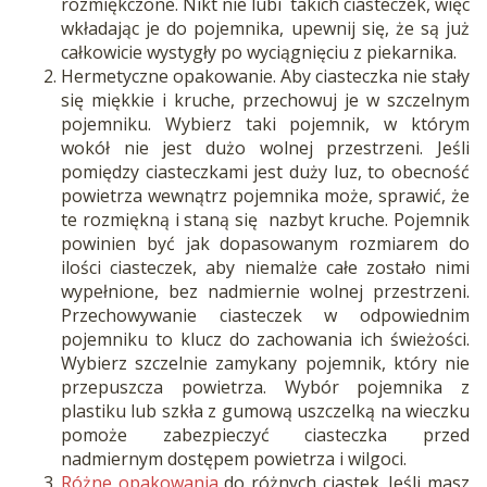
rozmiękczone. Nikt nie lubi takich ciasteczek, więc
wkładając je do pojemnika, upewnij się, że są już
całkowicie wystygły po wyciągnięciu z piekarnika.
Hermetyczne opakowanie. Aby ciasteczka nie stały
się miękkie i kruche, przechowuj je w szczelnym
pojemniku. Wybierz taki pojemnik, w którym
wokół nie jest dużo wolnej przestrzeni. Jeśli
pomiędzy ciasteczkami jest duży luz, to obecność
powietrza wewnątrz pojemnika może, sprawić, że
te rozmiękną i staną się nazbyt kruche. Pojemnik
powinien być jak dopasowanym rozmiarem do
ilości ciasteczek, aby niemalże całe zostało nimi
wypełnione, bez nadmiernie wolnej przestrzeni.
Przechowywanie ciasteczek w odpowiednim
pojemniku to klucz do zachowania ich świeżości.
Wybierz szczelnie zamykany pojemnik, który nie
przepuszcza powietrza. Wybór pojemnika z
plastiku lub szkła z gumową uszczelką na wieczku
pomoże zabezpieczyć ciasteczka przed
nadmiernym dostępem powietrza i wilgoci.
Różne opakowania
do różnych ciastek. Jeśli masz