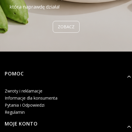
która naprawdę działa!
ZOBACZ
Linki w stopce
POMOC
Zwroty i reklamacje
Informacje dla konsumenta
Pytania i Odpowiedzi
Regulamin
MOJE KONTO