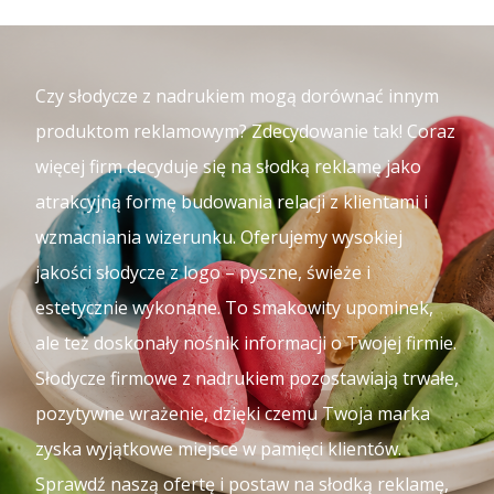
Czy słodycze z nadrukiem mogą dorównać innym
produktom reklamowym? Zdecydowanie tak! Coraz
więcej firm decyduje się na słodką reklamę jako
atrakcyjną formę budowania relacji z klientami i
wzmacniania wizerunku. Oferujemy wysokiej
jakości słodycze z logo – pyszne, świeże i
estetycznie wykonane. To smakowity upominek,
ale też doskonały nośnik informacji o Twojej firmie.
Słodycze firmowe z nadrukiem pozostawiają trwałe,
pozytywne wrażenie, dzięki czemu Twoja marka
zyska wyjątkowe miejsce w pamięci klientów.
Sprawdź naszą ofertę i postaw na słodką reklamę,