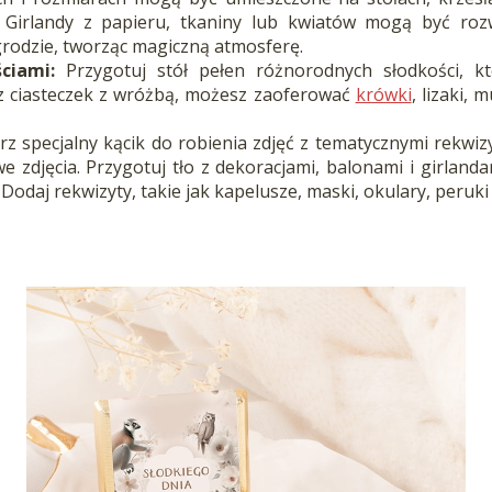
 Girlandy z papieru, tkaniny lub kwiatów mogą być roz
grodzie, tworząc magiczną atmosferę.
ciami:
Przygotuj stół pełen różnorodnych słodkości, kt
z ciasteczek z wróżbą, możesz zaoferować
krówki
, lizaki, 
z specjalny kącik do robienia zdjęć z tematycznymi rekwizy
e zdjęcia. Przygotuj tło z dekoracjami, balonami i girland
 Dodaj rekwizyty, takie jak kapelusze, maski, okulary, peruki