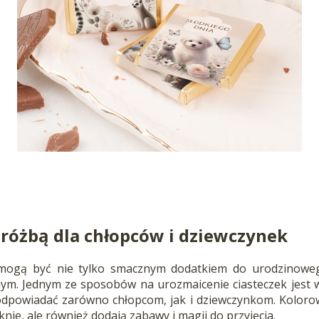
wróżbą dla chłopców i dziewczynek
mogą być nie tylko smacznym dodatkiem do urodzinowego
ym. Jednym ze sposobów na urozmaicenie ciasteczek jest w
odpowiadać zarówno chłopcom, jak i dziewczynkom. Koloro
knie, ale również dodają zabawy i magii do przyjęcia.