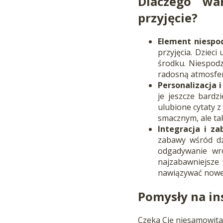
Dlaczego wa
przyjęcie?
Element niespod
przyjęcia. Dzieci
środku. Niespodz
radosną atmosfer
Personalizacja i
je jeszcze bardz
ulubione cytaty z
smacznym, ale ta
Integracja i za
zabawy wśród dz
odgadywanie wró
najzabawniejsze 
nawiązywać nowe 
Pomysły na in
Czeka Cię niesamowita