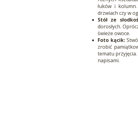
łuków i kolumn.
drzwiach czy w o
Stół ze słodkoś
dorosłych. Opróc
świeże owoce.
Foto kącik:
Stwór
zrobić pamiątkow
tematu przyjęcia.
napisami.