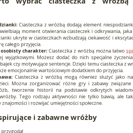
rto wybrać ciasteczka z wróżbą 
zianki:
Ciasteczka z wróżbą dodają element niespodziank
 uwielbiają moment otwierania ciasteczek i odkrywania, jak
ianki ukryte w ciasteczkach wzbudzają ciekawość i ekscytac
ę całego przyjęcia.
 osobisty charakter:
Ciasteczka z wróżbą można łatwo
sp
iej wyjątkowymi. Możesz dodać do nich specjalne życzeni
 bajek czy motywujące sentencje. Dzięki temu ciasteczka z wr
kże emocjonalnie wartościowym dodatkiem do przyjęcia.
bawa:
Ciasteczka z wróżbą mogą również służyć jako narz
ieci. Można zorganizować różne gry i zabawy związane 
żb, tworzenie historii na podstawie odkrytych wiadom
wróżby. Tego rodzaju aktywności nie tylko bawią, ale ta
znajomości i rozwijać umiejętności społeczne.
spirujące i zabawne wróżby
 przygoda!