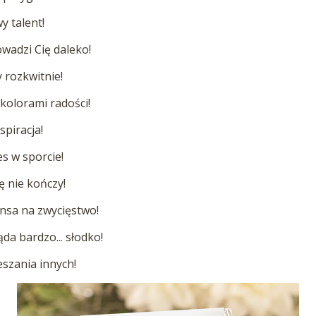
y talent!
wadzi Cię daleko!
y rozkwitnie!
kolorami radości!
spiracja!
es w sporcie!
ę nie kończy!
nsa na zwycięstwo!
da bardzo... słodko!
szania innych!