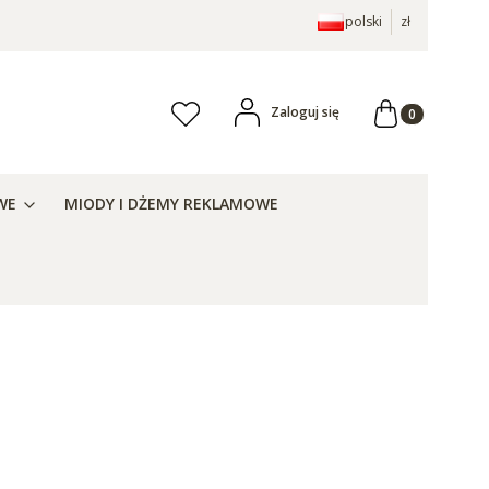
polski
zł
Produkty w ko
Zaloguj się
Ulubione
aj
WE
MIODY I DŻEMY REKLAMOWE