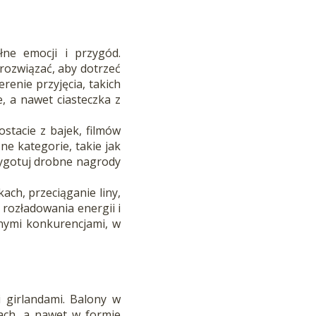
ne emocji i przygód.
rozwiązać, aby dotrzeć
enie przyjęcia, takich
, a nawet ciasteczka z
stacie z bajek, filmów
ne kategorie, takie jak
rzygotuj drobne nagrody
ach, przeciąganie liny,
 rozładowania energii i
żnymi konkurencjami, w
 girlandami. Balony w
ach, a nawet w formie