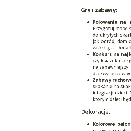
Gry i zabawy:
Polowanie na s
Przygotuj mapę s
do ukrytych skar
jak ogród, dom c
wróżbą, co dodat
Konkurs na najl
czy książek i zo
najzabawniejszy, 
dla zwycięzców w 
Zabawy ruchow
skakanie na skak
integracji dziec
którym dzieci bę
Dekoracje:
Kolorowe balony
różnych kształta