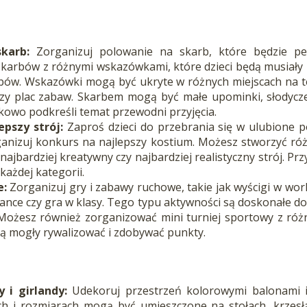
karb:
Zorganizuj polowanie na skarb, które będzie peł
karbów z różnymi wskazówkami, które dzieci będą musiały 
bów. Wskazówki mogą być ukryte w różnych miejscach na ter
zy plac zabaw. Skarbem mogą być małe upominki, słodycze
kowo podkreśli temat przewodni przyjęcia.
epszy strój:
Zaproś dzieci do przebrania się w ulubione po
rganizuj konkurs na najlepszy kostium. Możesz stworzyć róż
najbardziej kreatywny czy najbardziej realistyczny strój. P
każdej kategorii.
e:
Zorganizuj gry i zabawy ruchowe, takie jak wyścigi w work
ance czy gra w klasy. Tego typu aktywności są doskonałe do
i. Możesz również zorganizować mini turniej sportowy z ró
dą mogły rywalizować i zdobywać punkty.
 i girlandy:
Udekoruj przestrzeń kolorowymi balonami i
ch i rozmiarach mogą być umieszczone na stołach, krzesł