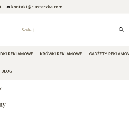
0
kontakt@ciasteczka.com
Wyczyść
Szuk
ADKI REKLAMOWE
KRÓWKI REKLAMOWE
GADŻETY REKLAMO
BLOG
y
iny