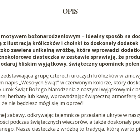
OPIS
z motywem bożonarodzeniowym – idealny sposób na dod
 z ilustracją króliczków i choinki to doskonały dodate
eczko zawiera unikalną wróżbę, która wprowadzi dodat
okolorowe ciasteczka w zestawie sprawiają, że produk
. Podaruj bliskim wyjątkowy, świąteczny upominek pełen 
 przedstawiająca grupę czterech uroczych króliczków w zimow
m napis „Wesołych Świąt” w czerwonym kolorze, który dosk
y urok Świąt Bożego Narodzenia z naszymi wyjątkowymi cias
znej herbaty lub kawy, wprowadzając świąteczną atmosferę 
 że nie będziesz mógł się im oprzeć!
lnej zabawy, odkrywając tajemnicze przesłania ukryte w nasz
ości podczas świątecznych wieczorów, a także doskonały po
ego. Nasze ciasteczka z wróżbą to tradycja, którą warto p