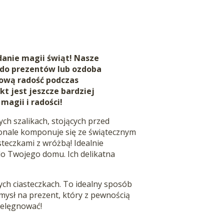
anie magii świąt! Nasze
k do prezentów lub ozdoba
kową radość podczas
t jest jeszcze bardziej
magii i radości!
ych szalikach, stojących przed
onale komponuje się ze świątecznym
teczkami z wróżbą! Idealnie
do Twojego domu. Ich delikatna
ych ciasteczkach. To idealny sposób
mysł na prezent, który z pewnością
ielęgnować!