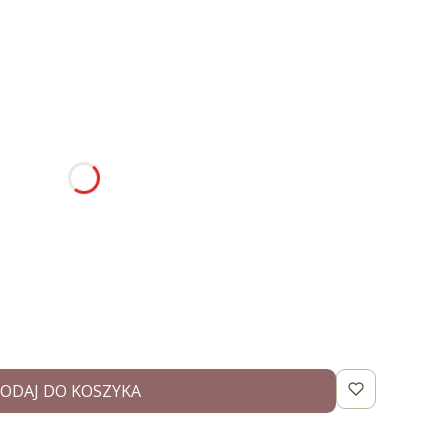
:
nić się ceną
ODAJ DO KOSZYKA