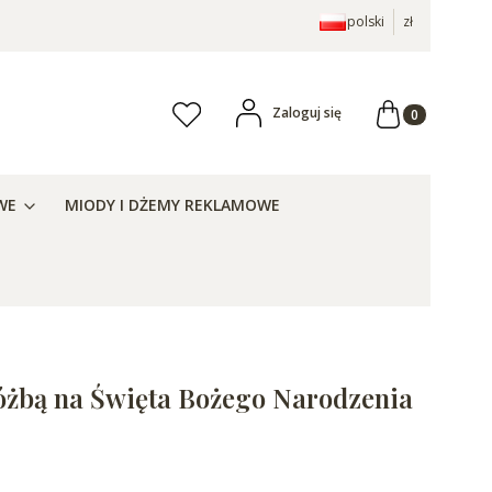
polski
zł
Produkty w ko
Zaloguj się
Ulubione
aj
WE
MIODY I DŻEMY REKLAMOWE
żbą na Święta Bożego Narodzenia