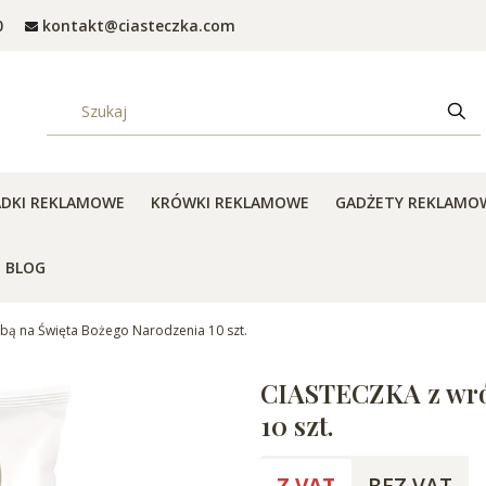
0
kontakt@ciasteczka.com
Wyczyść
Szuk
ADKI REKLAMOWE
KRÓWKI REKLAMOWE
GADŻETY REKLAMO
BLOG
bą na Święta Bożego Narodzenia 10 szt.
CIASTECZKA z wró
10 szt.
Z VAT
BEZ VAT