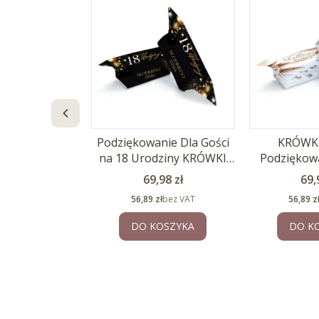
we KRÓWKI W
Podziękowanie Dla Gości
KRÓWKI
a Roczek 1kg
na 18 Urodziny KRÓWKI
Podziękowa
1kg
BOH
na
Cena
Ce
,98 zł
69,98 zł
69,
Cena
Cena
zł
bez VAT
56,89 zł
bez VAT
56,89 z
 PRODUKT
DO KOSZYKA
DO K