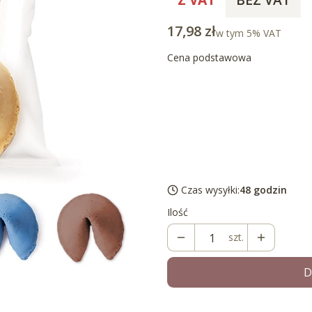
Cena
17,98 zł
w tym 5% VAT
w tym
5%
VAT
Cena podstawowa
Wybierz wariant produktu
Poszczególne warianty mogą róż
*
Wybierz kolor
Wybierz
Czas wysyłki:
48 godzin
Ilość
szt.
D