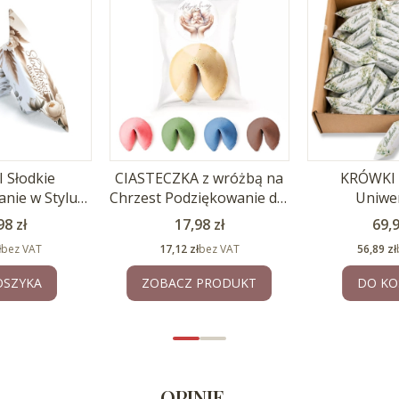
 Słodkie
CIASTECZKA z wróżbą na
KRÓWKI 
nie w Stylu
Chrzest Podziękowanie dla
Uniwe
O 1kg
Gości 10szt.
Podzięko
na
Cena
Cen
98 zł
17,98 zł
69,9
Cena
Cena
ł
bez VAT
17,12 zł
bez VAT
56,89 zł
OSZYKA
ZOBACZ PRODUKT
DO KO
OPINIE